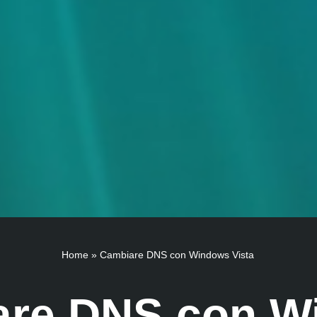
Home
»
Cambiare DNS con Windows Vista
are DNS con W